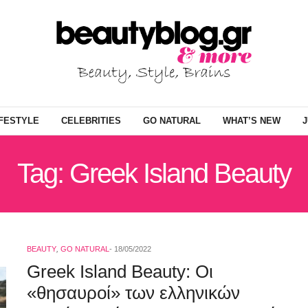
IFESTYLE
CELEBRITIES
GO NATURAL
WHAT’S NEW
J
Tag: Greek Island Beauty
BEAUTY
,
GO NATURAL
18/05/2022
Greek Island Beauty: Οι
«θησαυροί» των ελληνικών