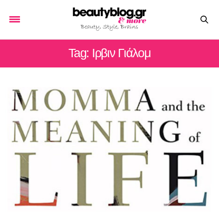
Tag: Ιρβιν Γιάλομ