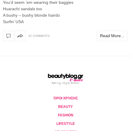
You’d seem ’em wearing their baggies
Huarachi sandals too
A bushy – bushy blonde hairdo
Surfin’ USA
Read More...
42 COMMENTS
ΌΡΟΙ ΧΡΉΣΗΣ
BEAUTY
FASHION
LIFESTYLE