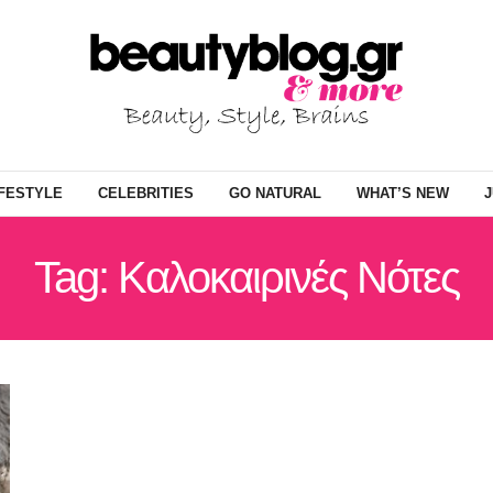
IFESTYLE
CELEBRITIES
GO NATURAL
WHAT’S NEW
J
Tag: Καλοκαιρινές Νότες