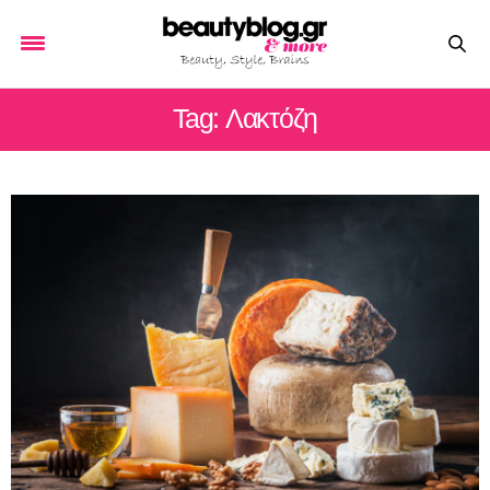
Tag: Λακτόζη