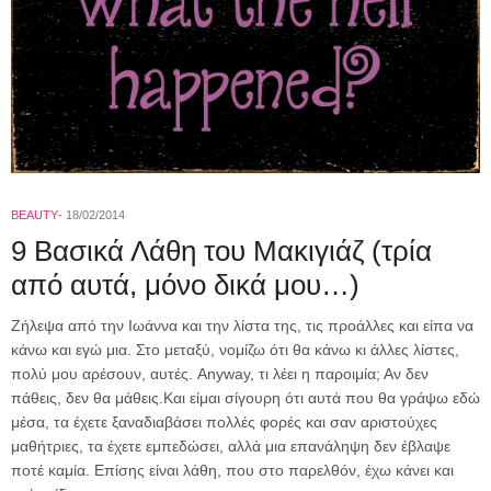
BEAUTY
18/02/2014
9 Βασικά Λάθη του Μακιγιάζ (τρία
από αυτά, μόνο δικά μου…)
Ζήλεψα από την Ιωάννα και την λίστα της, τις προάλλες και είπα να
κάνω και εγώ μια. Στο μεταξύ, νομίζω ότι θα κάνω κι άλλες λίστες,
πολύ μου αρέσουν, αυτές. Anyway, τι λέει η παροιμία; Αν δεν
πάθεις, δεν θα μάθεις.Και είμαι σίγουρη ότι αυτά που θα γράψω εδώ
μέσα, τα έχετε ξαναδιαβάσει πολλές φορές και σαν αριστούχες
μαθήτριες, τα έχετε εμπεδώσει, αλλά μια επανάληψη δεν έβλαψε
ποτέ καμία. Επίσης είναι λάθη, που στο παρελθόν, έχω κάνει και