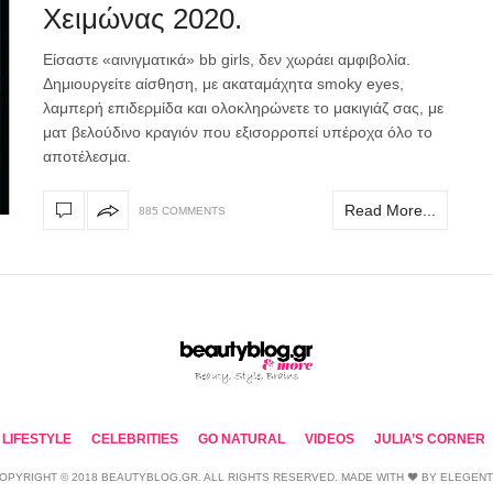
Χειμώνας 2020.
Είσαστε «αινιγματικά» bb girls, δεν χωράει αμφιβολία.
Δημιουργείτε αίσθηση, με ακαταμάχητα smoky eyes,
λαμπερή επιδερμίδα και ολοκληρώνετε το μακιγιάζ σας, με
ματ βελούδινο κραγιόν που εξισορροπεί υπέροχα όλο το
αποτέλεσμα.
Read More...
885 COMMENTS
LIFESTYLE
CELEBRITIES
GO NATURAL
VIDEOS
JULIA’S CORNER
OPYRIGHT © 2018 BEAUTYBLOG.GR. ALL RIGHTS RESERVED. MADE WITH ❤ BY
ELEGEN