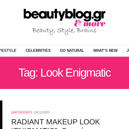
IFESTYLE
CELEBRITIES
GO NATURAL
WHAT’S NEW
J
Tag: Look Enigmatic
ΔΙΑΓΩΝΙΣΜΟΊ
19/11/2020
RADIANT MAKEUP LOOK