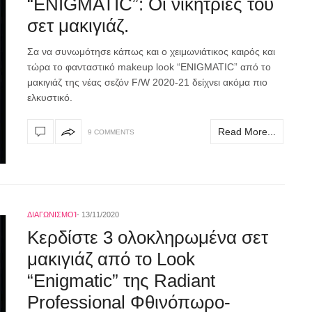
“ENIGMATIC”: Οι νικήτριες του
σετ μακιγιάζ.
Σα να συνωμότησε κάπως και ο χειμωνιάτικος καιρός και
τώρα το φανταστικό makeup look “ENIGMATIC” από το
μακιγιάζ της νέας σεζόν F/W 2020-21 δείχνει ακόμα πιο
ελκυστικό.
Read More...
9 COMMENTS
ΔΙΑΓΩΝΙΣΜΟΊ
13/11/2020
Κερδίστε 3 ολοκληρωμένα σετ
μακιγιάζ από το Look
“Enigmatic” της Radiant
Professional Φθινόπωρο-