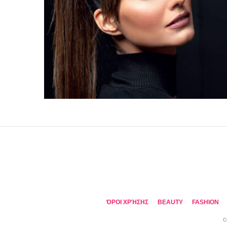
ΌΡΟΙ ΧΡΉΣΗΣ
BEAUTY
FASHION
C