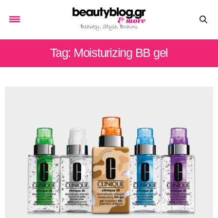
Tag: Μoisturizing BB gel