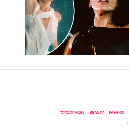
ΌΡΟΙ ΧΡΉΣΗΣ
BEAUTY
FASHION
C