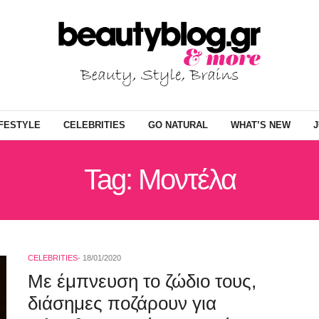
IFESTYLE
CELEBRITIES
GO NATURAL
WHAT’S NEW
J
Tag: Μοντέλα
CELEBRITIES
18/01/2020
Με έμπνευση το ζώδιο τους,
διάσημες ποζάρουν για