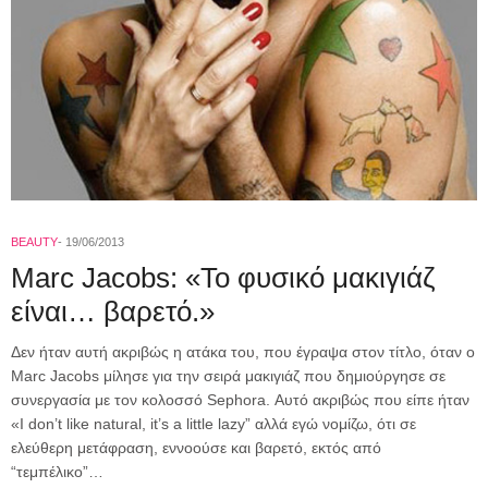
BEAUTY
19/06/2013
Marc Jacobs: «To φυσικό μακιγιάζ
είναι… βαρετό.»
Δεν ήταν αυτή ακριβώς η ατάκα του, που έγραψα στον τίτλο, όταν ο
Marc Jacobs μίλησε για την σειρά μακιγιάζ που δημιούργησε σε
συνεργασία με τον κολοσσό Sephora. Αυτό ακριβώς που είπε ήταν
«I don’t like natural, it’s a little lazy” αλλά εγώ νομίζω, ότι σε
ελεύθερη μετάφραση, εννοούσε και βαρετό, εκτός από
“τεμπέλικο”…