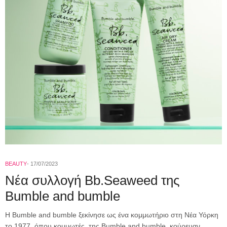
BEAUTY
17/07/2023
Nέα συλλογή Bb.Seaweed της
Bumble and bumble
Η Bumble and bumble ξεκίνησε ως ένα κομμωτήριο στη Νέα Υόρκη
το 1977, όπου κομμωτές της Bumble and bumble κούρευαν,