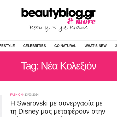
IFESTYLE
CELEBRITIES
GO NATURAL
WHAT’S NEW
J
Tag: Νέα Κολεξιόν
FASHION
13/03/2024
H Swarovski με συνεργασία με
τη Disney μας μεταφέρουν στην