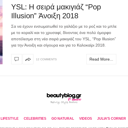
YSL: Η σειρά μακιγιάζ “Pop
Illusion” Άνοιξη 2018
Σα να έχουν ενσωματωθεί το γαλάζιο με το ροζ και το μπλε
με το κοραλί και το χρυσαφί, δίνοντας ένα πολύ όμορφο
αποτέλεσμα στη νέα σειρά μακιγιάζ του YSL, “Pop Illusion”
για την Άνοιξη και σίγουρα και για το Καλοκαίρι 2018.
Read More...
12 COMMENTS
LIFESTYLE
CELEBRITIES
GO NATURAL
VIDEOS
JULIA’S CORNER