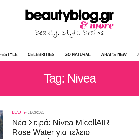
IFESTYLE
CELEBRITIES
GO NATURAL
WHAT’S NEW
J
Tag: Nivea
BEAUTY
01/03/2020
Νέα Σειρά: Nivea MicellAIR
Rose Water για τέλειο