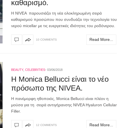
καθαρισμό.
Η NIVEA παρουσιάζει τη νέα ολοκληρωμένη σειρά
καθαρισμού προσώπου που συνδυάζει την τεχνολογία του
νερού micellar με τις ευεργετικές ιδιότητες του ροδόνερου.
Read More...
10 COMMENTS
BEAUTY
,
CELEBRITIES
03/06/2018
Η Monica Bellucci είναι το νέο
πρόσωπο της NIVEA.
Η πανέμορφη ηθοποιός, Monica Bellucci είναι πλέον η
μούσα για τη σειρά αντιγήρανσης NIVEA Hyaluron Cellular
Filler.
Read More...
12 COMMENTS