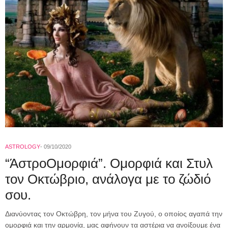
ASTROLOGY
09/10/2020
“ΆστροΟμορφιά”. Ομορφιά και Στυλ
τον Οκτώβριο, ανάλογα με το ζώδιό
σου.
Διανύοντας τον Οκτώβρη, τον μήνα του Ζυγού, ο οποίος αγαπά την
ομορφιά και την αρμονία, μας αφήνουν τα αστέρια να ανοίξουμε ένα