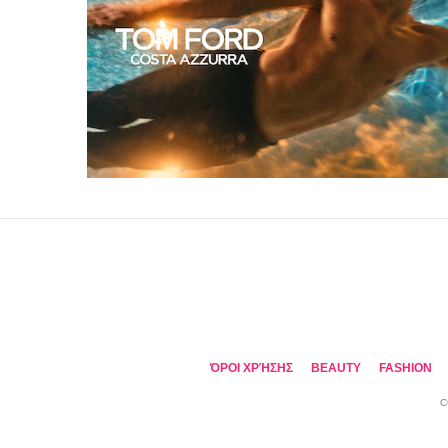
ΌΡΟΙ ΧΡΉΣΗΣ
BEAUTY
FASHION
C