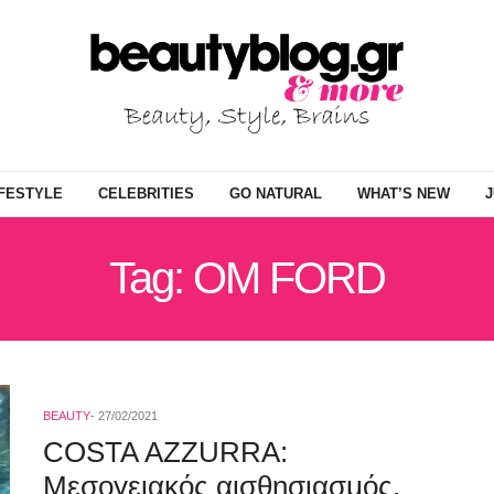
IFESTYLE
CELEBRITIES
GO NATURAL
WHAT’S NEW
J
Tag: OM FORD
BEAUTY
27/02/2021
COSTA AZZURRA:
Μεσογειακός αισθησιασμός.