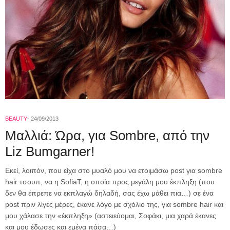
BEAUTY
24/09/2013
Μαλλιά: Ώρα, για Sombre, από την
Liz Bumgarner!
Eκεί, λοιπόν, που είχα στο μυαλό μου να ετοιμάσω post για sombre
hair τσουπ, να η SofiaT, η οποία προς μεγάλη μου έκπληξη (που
δεν θα έπρεπε να εκπλαγώ δηλαδή, σας έχω μάθει πια…) σε ένα
post πριν λίγες μέρες, έκανε λόγο με σχόλιο της, για sombre hair και
μου χάλασε την «έκπληξη» (αστειεύομαι, Σοφάκι, μια χαρά έκανες
και μου έδωσες και εμένα πάσα…)