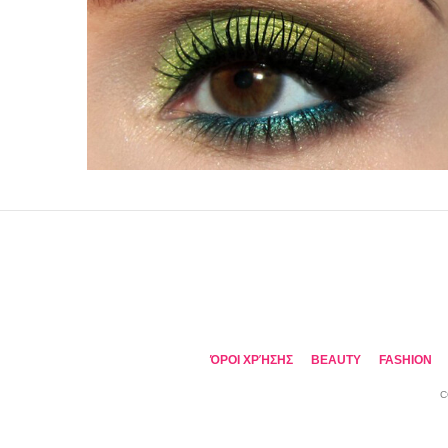
ΌΡΟΙ ΧΡΉΣΗΣ
BEAUTY
FASHION
C