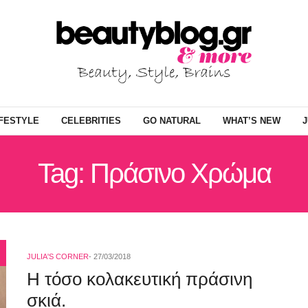
IFESTYLE
CELEBRITIES
GO NATURAL
WHAT’S NEW
J
Tag: Πράσινο Χρώμα
JULIA'S CORNER
27/03/2018
Η τόσο κολακευτική πράσινη
σκιά.