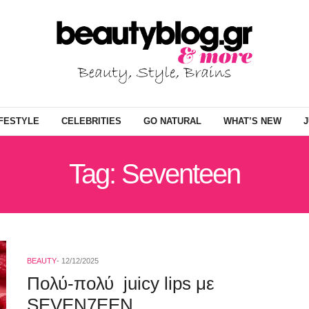
IFESTYLE
CELEBRITIES
GO NATURAL
WHAT’S NEW
J
Tag: Seventeen
BEAUTY
12/12/2025
Πολύ-πολύ juicy lips με
SEVEN7EEN