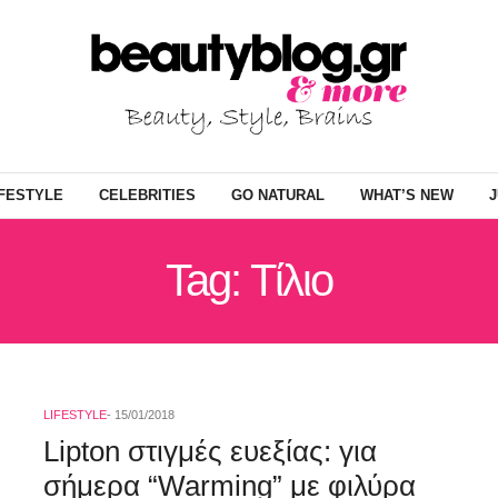
IFESTYLE
CELEBRITIES
GO NATURAL
WHAT’S NEW
J
Tag: Τίλιο
LIFESTYLE
15/01/2018
Lipton στιγμές ευεξίας: για
σήμερα “Warming” με φιλύρα