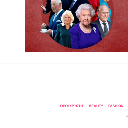
ΌΡΟΙ ΧΡΉΣΗΣ
BEAUTY
FASHION
C