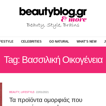
IFESTYLE
CELEBRITIES
GO NATURAL
WHAT’S NEW
J
Tag: Βασσιλική Οικογένεια
BEAUTY
,
LIFESTYLE
22/01/2021
Τα προϊόντα ομορφιάς που