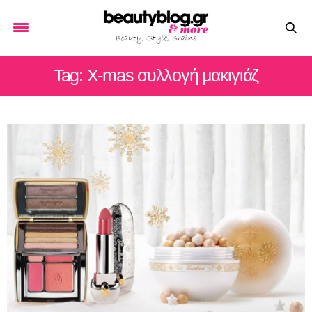
Tag: X-mas συλλογή μακιγιάζ