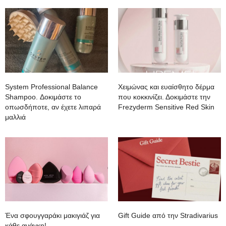
System Professional Balance
Χειμώνας και ευαίσθητο δέρμα
Shampoo. Δοκιμάστε το
που κοκκινίζει. Δοκιμάστε την
οπωσδήποτε, αν έχετε λιπαρά
Frezyderm Sensitive Red Skin
μαλλιά
Ένα σφουγγαράκι μακιγιάζ για
Gift Guide από την Stradivarius
κάθε ανάγκη!