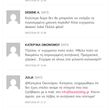
09/07/2016 AT 12:09
DEBBIE A.
SAYS:
Καλύτερο δώρο δεν θα μπορούσε να υπάρξει τη
συγκεκριμένη χρονική περίοδο! Χίλια ευχαριστώ,
dearest Julia! Πολλά φιλιά!
09/07/2016 AT 12:58
ΚΑΤΕΡΊΝΑ ΟΙΚΟΝΌΜΟΥ
SAYS:
Τζούλια, σ’ ευχαριστώ πολύ πολύ. Ήθελα πολύ να
δοκιμάσω τη συγκεκριμένη αντηλιακή. Πραγματικά,
χάρηκα…Εύχομαι σε όλους ένα γελαστό καλοκαίρι!!!
09/07/2016 AT 13:46
JULIA
SAYS:
@Κατερίνα Οικονόμου: Κατερίνα, ενημερώθηκα ότι
δεν έχεις στείλει ακόμα τα στοιχεία που σου
ζητήθηκαν με e mail, στο
info@beautyblog.gr
. Κάντο
άμεσα, για να λάβεις το αντηλιακό σου σύντομα!
09/07/2016 AT 17:17