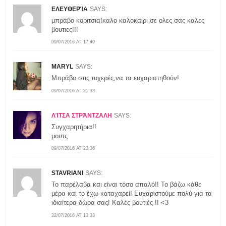
ΕΛΕΥΘΕΡΊΑ
SAYS:
μπράβο κοριτσια!καλο καλοκαίρι σε ολες σας καλες
βουτιες!!!
09/07/2016 AT 17:40
MARYL
SAYS:
Μπράβο στις τυχερές,να τα ευχαριστηθούν!
09/07/2016 AT 21:33
ΛΊΤΣΑ ΣΤΡΆΝΤΖΑΛΗ
SAYS:
Συγχαρητήρια!!
μουτς
09/07/2016 AT 23:36
STAVRIANI
SAYS:
Το παρέλαβα και είναι τόσο απαλό!! Το βάζω κάθε
μέρα και το έχω καταχαρεί! Ευχαριστούμε πολύ για τα
ιδιαίτερα δώρα σας! Καλές βουτιές !! <3
22/07/2016 AT 13:33