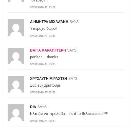
τυχερες !!!
07/08/2016 AT 23:22
ΔΉΜΗΤΡΑ ΜΙΧΑΛΆΚΗ
SAYS:
Υπέροχο δώρο!
07/08/2016 AT 23:34
ΒΆΓΙΑ ΚΑΡΑΠΙΠΈΡΗ
SAYS:
perfect… thanks
07/08/2016 AT 23:35
ΧΡΥΣΑΥΓΗ ΜΙΡΑΧΤΣΗ
SAYS:
Σας ευχαριστούμε
07/08/2016 AT 23:52
RIA
SAYS:
Ελπίζω να πρόλαβα.. Γιατί το θέλωωωωω!!!!!
08/08/2016 AT 00:33