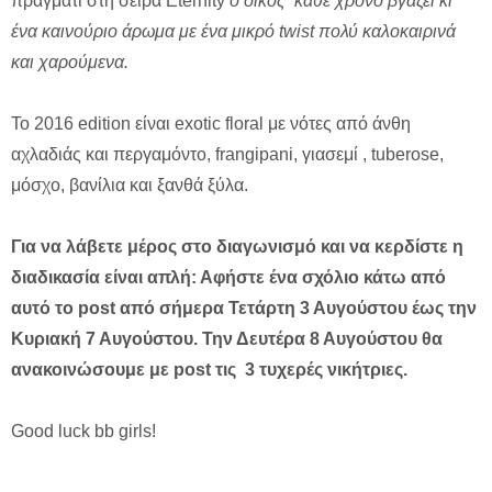
πράγματι στη σειρά Eternity
ο οίκος κάθε χρόνο βγάζει κι
ένα καινούριο άρωμα με ένα μικρό twist πολύ καλοκαιρινά
και χαρούμενα.
Το 2016 edition είναι exotic floral με νότες από άνθη
αχλαδιάς και περγαμόντο, frangipani, γιασεμί , tuberose,
μόσχο, βανίλια και ξανθά ξύλα.
Για να λάβετε μέρος στο διαγωνισμό και να κερδίστε η
διαδικασία είναι απλή: Αφήστε ένα σχόλιο κάτω από
αυτό το
post από σήμερα Τετάρτη 3 Αυγούστου έως την
Κυριακή 7 Αυγούστου. Την Δευτέρα 8 Αυγούστου θα
ανακοινώσουμε με
post τις 3 τυχερές νικήτριες.
Good luck bb girls!