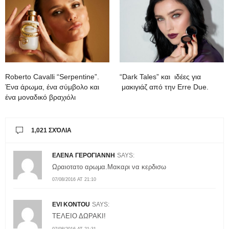
Roberto Cavalli “Serpentine”.
“Dark Tales” και ιδέες για
Ένα άρωμα, ένα σύμβολο και
μακιγιάζ από την Erre Due.
ένα μοναδικό βραχιόλι
1,021 ΣΧΌΛΙΑ
ΕΛΕΝΑ ΓΕΡΟΓΙΑΝΝΗ
SAYS:
Ωραιοτατο αρωμα.Μακαρι να κερδισω
07/08/2016 AT 21:10
EVI KONTOU
SAYS:
ΤΕΛΕΙΟ ΔΩΡΑΚΙ!
07/08/2016 AT 21:31