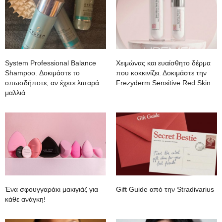
System Professional Balance
Χειμώνας και ευαίσθητο δέρμα
Shampoo. Δοκιμάστε το
που κοκκινίζει. Δοκιμάστε την
οπωσδήποτε, αν έχετε λιπαρά
Frezyderm Sensitive Red Skin
μαλλιά
Ένα σφουγγαράκι μακιγιάζ για
Gift Guide από την Stradivarius
κάθε ανάγκη!