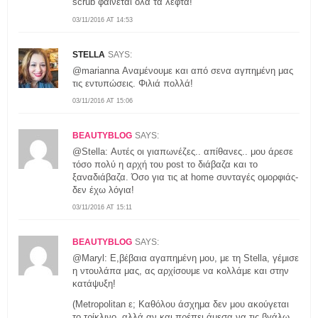
scrub φαίνεται όλα τα λεφτά!
03/11/2016 AT 14:53
STELLA
SAYS:
@marianna Αναμένουμε και από σενα αγπημένη μας
τις εντυπώσεις. Φιλιά πολλά!
03/11/2016 AT 15:06
BEAUTYBLOG
SAYS:
@Stella: Αυτές οι γιαπωνέζες.. απίθανες.. μου άρεσε
τόσο πολύ η αρχή του post το διάβαζα και το
ξαναδιάβαζα. Όσο για τις at home συνταγές ομορφιάς-
δεν έχω λόγια!
03/11/2016 AT 15:11
BEAUTYBLOG
SAYS:
@Maryl: Ε,βέβαια αγαπημένη μου, με τη Stella, γέμισε
η ντουλάπα μας, ας αρχίσουμε να κολλάμε και στην
κατάψυξη!
(Metropolitan ε; Καθόλου άσχημα δεν μου ακούγεται
το τρίκλινο, αλλά αν και πρέπει άμεσα να τις βγάλω,