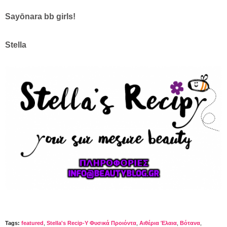
S
ayōnara
bb girls!
Stella
Tags:
featured
,
Stella's Recip-Y Φυσικά Προιόντα
,
Αιθέρια Έλαια
,
Βότανα
,