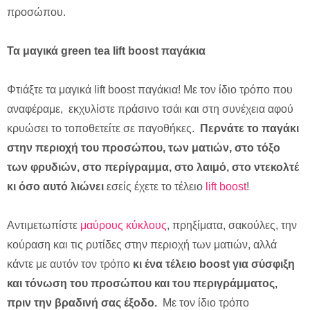
προσώπου.
Τα
μαγικά
green tea lift boost
παγάκια
Φτιάξτε τα μαγικά lift boost παγάκια! Με τον ίδιο τρόπο που
αναφέραμε, εκχυλίστε πράσινο τσάι και στη συνέχεια αφού
κρυώσει το τοποθετείτε σε παγοθήκες.
Περνάτε το παγάκι
στην περιοχή του προσώπου, των ματιών, στο τόξο
των φρυδιών, στο περίγραμμα, στο λαιμό, στο ντεκολτέ
κι όσο αυτό λιώνει
εσείς έχετε το τέλειο
lift boost
!
Aντιμετωπίστε
μαύρους κύκλους
, πρηξίματα, σακούλες, την
κούραση και τις ρυτίδες στην περιοχή των ματιών, αλλά
κάντε με αυτόν τον τρόπο
κι ένα τέλειο boost για σύσφιξη
και τόνωση του προσώπου και του περιγράμματος,
πριν την βραδινή σας έξοδο.
Με τον ίδιο τρόπο