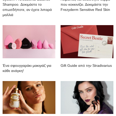
Shampoo. Δοκιμάστε το
που κοκκινίζει. Δοκιμάστε την
οπωσδήποτε, αν έχετε λιπαρά
Frezyderm Sensitive Red Skin
μαλλιά
Ένα σφουγγαράκι μακιγιάζ για
Gift Guide από την Stradivarius
κάθε ανάγκη!