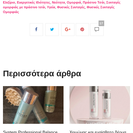
Ελιξίριο
,
Ευεργετικές Ιδιότητες
,
Νεότητα
,
Ομορφιά
,
Πράσινο Τσάι
,
Συνταγές
ομορφιάς με πράσινο τσάι
,
Υγεία
,
Φυσικές Συνταγές
,
Φυσικές Συνταγές
Ομορφιάς
17
Περισσότερα άρθρα
System Professional Balance
Χειμώνας και ευαίσθητο δέρμα