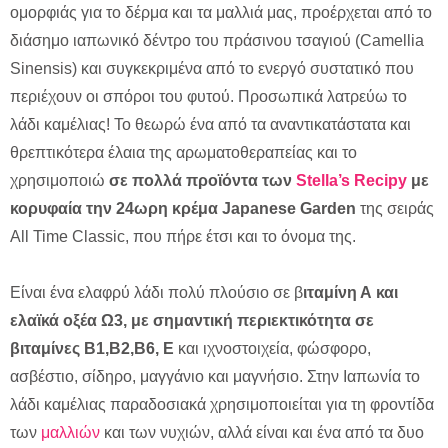
ομορφιάς για το δέρμα και τα μαλλιά μας, προέρχεται από το
διάσημο ιαπωνικό δέντρο του πράσινου τσαγιού (Camellia
Sinensis) και συγκεκριμένα από το ενεργό συστατικό που
περιέχουν οι σπόροι του φυτού. Προσωπικά λατρεύω το
λάδι καμέλιας! Το θεωρώ ένα από τα αναντικατάστατα και
θρεπτικότερα έλαια της αρωματοθεραπείας και το
χρησιμοποιώ
σε πολλά προϊόντα των
Stella’s Recipy
με
κορυφαία την 24ωρη κρέμα Japanese Garden
της σειράς
All Time Classic, που πήρε έτσι και το όνομα της.
Είναι ένα ελαφρύ λάδι πολύ πλούσιο σε β
ιταμίνη Α και
ελαϊκά οξέα Ω3, με σημαντική περιεκτικότητα σε
βιταμίνες Β1,B2,B6, Ε
και ιχνοστοιχεία, φώσφορο,
ασβέστιο, σίδηρο, μαγγάνιο και μαγνήσιο. Στην Ιαπωνία το
λάδι καμέλιας παραδοσιακά χρησιμοποιείται για τη φροντίδα
των
μαλλιών
και των νυχιών, αλλά είναι και ένα από τα δυο