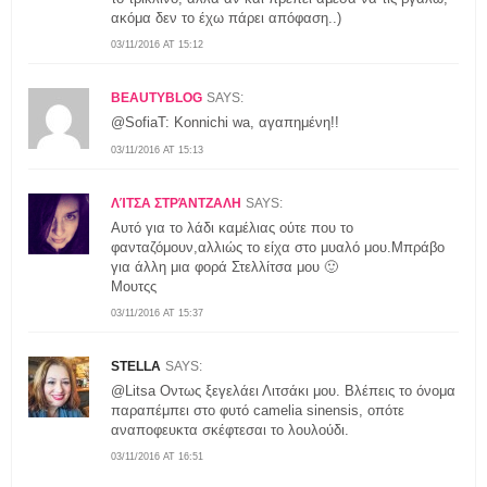
ακόμα δεν το έχω πάρει απόφαση..)
03/11/2016 AT 15:12
BEAUTYBLOG
SAYS:
@SofiaT: Konnichi wa, αγαπημένη!!
03/11/2016 AT 15:13
ΛΊΤΣΑ ΣΤΡΆΝΤΖΑΛΗ
SAYS:
Αυτό για το λάδι καμέλιας ούτε που το
φανταζόμουν,αλλιώς το είχα στο μυαλό μου.Μπράβο
για άλλη μια φορά Στελλίτσα μου 🙂
Μουτςς
03/11/2016 AT 15:37
STELLA
SAYS:
@Litsa Οντως ξεγελάει Λιτσάκι μου. Βλέπεις το όνομα
παραπέμπει στο φυτό camelia sinensis, οπότε
αναποφευκτα σκέφτεσαι το λουλούδι.
03/11/2016 AT 16:51