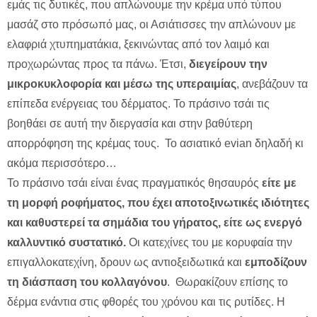
εμάς τις δυτικές, που απλώνουμε την κρέμα υπό τύπου
μασάζ στο πρόσωπό μας, οι Ασιάτισσες την απλώνουν με
ελαφριά χτυπηματάκια, ξεκινώντας από τον λαιμό και
προχωρώντας προς τα πάνω. Έτσι,
διεγείρουν την
μικροκυκλοφορία και μέσω της υπεραιμίας
, ανεβάζουν τα
επίπεδα ενέργειας του δέρματος. Το πράσινο τσάι τις
βοηθάει σε αυτή την διεργασία και στην βαθύτερη
απορρόφηση της κρέμας τους. Το ασιατικό evian δηλαδή κι
ακόμα περισσότερο…
Το πράσινο τσάι είναι ένας πραγματικός θησαυρός
είτε με
τη μορφή ροφήματος, που έχει αποτοξινωτικές ιδιότητες
και καθυστερεί τα σημάδια του γήρατος, είτε ως ενεργό
καλλυντικό συστατικό.
Οι κατεχίνες του με κορυφαία την
επιγαλλοκατεχίνη, δρουν ως αντιοξειδωτικά και
εμποδίζουν
τη διάσπαση του κολλαγόνου
. Θωρακίζουν επίσης το
δέρμα ενάντια στις φθορές του χρόνου και τις ρυτίδες. Η