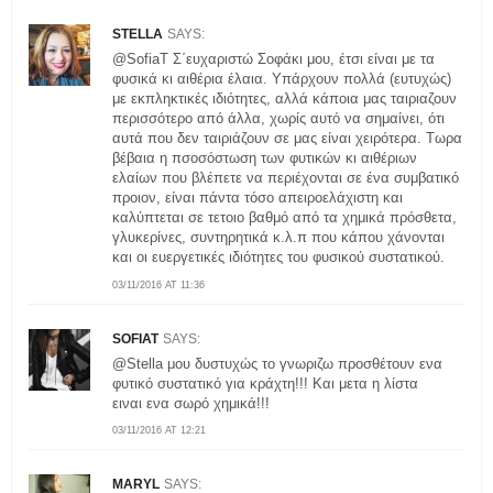
STELLA
SAYS:
@SofiaT Σ΄ευχαριστώ Σοφάκι μου, έτσι είναι με τα
φυσικά κι αιθέρια έλαια. Υπάρχουν πολλά (ευτυχώς)
με εκπληκτικές ιδιότητες, αλλά κάποια μας ταιριαζουν
περισσότερο από άλλα, χωρίς αυτό να σημαίνει, ότι
αυτά που δεν ταιριάζουν σε μας είναι χειρότερα. Τωρα
βέβαια η πσοσόστωση των φυτικών κι αιθέριων
ελαίων που βλέπετε να περιέχονται σε ένα συμβατικό
προιον, είναι πάντα τόσο απειροελάχιστη και
καλύπτεται σε τετοιο βαθμό από τα χημικά πρόσθετα,
γλυκερίνες, συντηρητικά κ.λ.π που κάπου χάνονται
και οι ευεργετικές ιδιότητες του φυσικού συστατικού.
03/11/2016 AT 11:36
SOFIAT
SAYS:
@Stella μου δυστυχώς το γνωριζω προσθέτουν ενα
φυτικό συστατικό για κράχτη!!! Και μετα η λίστα
ειναι ενα σωρό χημικά!!!
03/11/2016 AT 12:21
MARYL
SAYS: