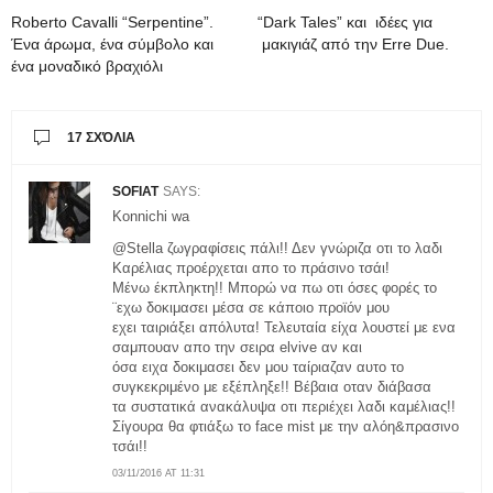
Roberto Cavalli “Serpentine”.
“Dark Tales” και ιδέες για
Ένα άρωμα, ένα σύμβολο και
μακιγιάζ από την Erre Due.
ένα μοναδικό βραχιόλι
17 ΣΧΌΛΙΑ
SOFIAT
SAYS:
Konnichi wa
@Stella ζωγραφίσεις πάλι!! Δεν γνώριζα οτι το λαδι
Καρέλιας προέρχεται απο το πράσινο τσάι!
Μένω έκπληκτη!! Μπορώ να πω οτι όσες φορές το
¨εχω δοκιμασει μέσα σε κάποιο προϊόν μου
εχει ταιριάξει απόλυτα! Τελευταία είχα λουστεί με ενα
σαμπουαν απο την σειρα elvive αν και
όσα ειχα δοκιμασει δεν μου ταίριαζαν αυτο το
συγκεκριμένο με εξέπληξε!! Βέβαια οταν διάβασα
τα συστατικά ανακάλυψα οτι περιέχει λαδι καμέλιας!!
Σίγουρα θα φτιάξω το face mist με την αλόη&πρασινο
τσάι!!
03/11/2016 AT 11:31