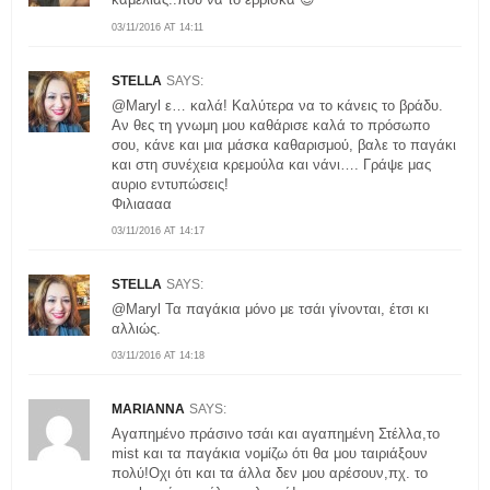
03/11/2016 AT 14:11
STELLA
SAYS:
@Maryl ε… καλά! Καλύτερα να το κάνεις το βράδυ.
Αν θες τη γνωμη μου καθάρισε καλά το πρόσωπο
σου, κάνε και μια μάσκα καθαρισμού, βαλε το παγάκι
και στη συνέχεια κρεμούλα και νάνι…. Γράψε μας
αυριο εντυπώσεις!
Φιλιαααα
03/11/2016 AT 14:17
STELLA
SAYS:
@Maryl Τα παγάκια μόνο με τσάι γίνονται, έτσι κι
αλλιώς.
03/11/2016 AT 14:18
MARIANNA
SAYS:
Αγαπημένο πράσινο τσάι και αγαπημένη Στέλλα,το
mist και τα παγάκια νομίζω ότι θα μου ταιριάξουν
πολύ!Οχι ότι και τα άλλα δεν μου αρέσουν,πχ. το