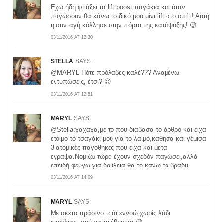
Εχω ήδη φτιάξει τα lift boost παγάκια και όταν
παγώσουν θα κάνω το δικό μου μίνι lift στο σπίτι! Αυτή
η συνταγή κόλλησε στην πόρτα της κατάψυξης! 😉
03/11/2016 AT 12:30
STELLA
SAYS:
@MARYL Πότε πρόλαβες καλέ??? Αναμένω
εντυπώσεις, έτσι? 😉
03/11/2016 AT 12:51
MARYL
SAYS:
@Stella:χαχαχα,με το που διαβασα το άρθρο και είχα
ετοιμο το τσαγάκι μου για το λαιμό,καθησα και γέμισα
3 ατομικές παγοθήκες που είχα και μετά
εγραψα.Νομίζω τώρα έχουν σχεδόν παγώσει,αλλά
επειδή φεύγω για δουλειά θα το κάνω το βραδυ.
03/11/2016 AT 14:09
MARYL
SAYS:
Με σκέτο πράσινο τσάι εννοώ χωρίς λάδι
καμέλιας..πού να το έβρισκα 😉