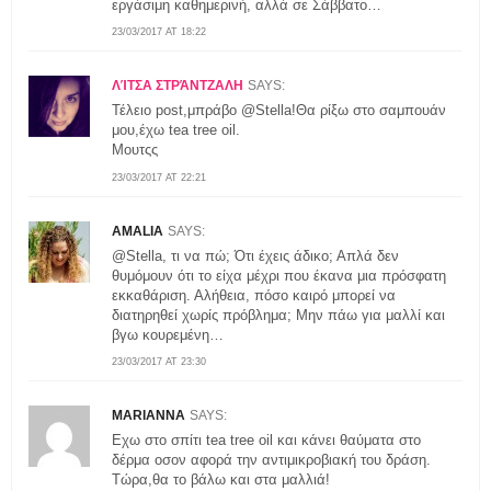
εργάσιμη καθημερινή, αλλά σε Σάββατο…
23/03/2017 AT 18:22
ΛΊΤΣΑ ΣΤΡΆΝΤΖΑΛΗ
SAYS:
Τέλειο post,μπράβο @Stella!Θα ρίξω στο σαμπουάν
μου,έχω tea tree oil.
Μουτςς
23/03/2017 AT 22:21
AMALIA
SAYS:
@Stella, τι να πώ; Ότι έχεις άδικο; Απλά δεν
θυμόμουν ότι το είχα μέχρι που έκανα μια πρόσφατη
εκκαθάριση. Αλήθεια, πόσο καιρό μπορεί να
διατηρηθεί χωρίς πρόβλημα; Μην πάω για μαλλί και
βγω κουρεμένη…
23/03/2017 AT 23:30
MARIANNA
SAYS:
Εχω στο σπίτι tea tree oil και κάνει θαύματα στο
δέρμα οσον αφορά την αντιμικροβιακή του δράση.
Τώρα,θα το βάλω και στα μαλλιά!