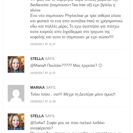
διαδικασία (σαμπουαν+Tea tree oil) εχει βγάλει η
elvive
Ενα νέο σαμπουαν Phytoclear με τρία αιθέρια ελαια
και φυσικά το ενα απο αυτα(tea tree) το χρησιμοποιώ
εδω και πολλές μέρες.Το εχω αγαπήσει για πάσχω
κατα καιρούς απο ξηρόδερμια στο τριχωτο της
κεφαλής και αυτο το σαμπουαν με εχει σώσει!!!!
23/03/2017 AT 11:37
STELLA
SAYS:
@MariaA Πουλάκι????? Μας έρχεσαι? 🙂
23/03/2017 AT 11:37
MARIAA
SAYS:
Τσίου τσίου , ναι!!! Μέχρι τη Δευτέρα μόνο όμως!!
23/03/2017 AT 11:39
STELLA
SAYS:
@SofiaT Σοφία μου σε ποιο ιταλικό λαδάκι
αναφέρεσαι?