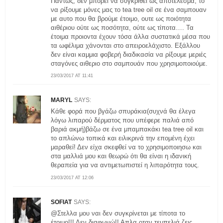
Πάντως, δεν μπορεί να συγκριθεί ως αποτέλεσμα, το
να ρίξουμε μόνες μας το tea tree oil σε ένα σαμπουαν
με αυτο που θα βρούμε έτοιμο, ουτε ως ποιότητα
αιθέριου ούτε ως ποσότητα, ούτε ως τίποτα…. Τα
έτοιμα προιοντα έχουν τόσα άλλα συστατικά μέσα που
τα ωφέλιμα χάνονται στο απειροελάχιστο. Εξάλλου
δεν είναι καμμια φοβερή διαδικασία να ρίξουμε μεριές
σταγόνες αιθεριο στο σαμπουάν που χρησιμοποιούμε.
23/03/2017 AT 11:41
MARYL
SAYS:
Κάθε φορά που βγάζω σπυράκια(συχνά θα έλεγα
λόγω λιπαρού δέρματος που υπέφερε παλιά από
βαριά ακμή)βάζω σε ένα μπαμπακάκι tea tree oil και
το απλώνω τοπικά και ειλικρινά την επομένη έχει
μαραθεί! Δεν είχα σκεφθεί να το χρησιμοποιησω και
στα μαλλιά μου και θεωρώ ότι θα είναι η ιδανική
θεραπεία για να αντιμετωπιστεί η λιπαρότητα τους.
23/03/2017 AT 12:06
SOFIAT
SAYS:
@Στελλα μου ναι δεν συγκρίνεται με τίποτα το
έτοιμο!!! Δεν διαφωνώ!! Απλα οταν τεμπελιά ζεις