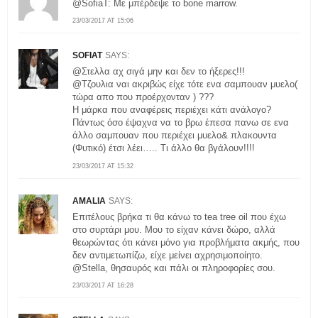
@SofiaT: Με μπέρδεψε το bone marrow.
23/03/2017 AT 15:06
SOFIAT
SAYS:
@Στελλα αχ σιγά μην και δεν το ήξερες!!!
@Τζουλια ναι ακριβώς είχε τότε ενα σαμπουαν μυελο(
τώρα απο που προέρχονταν ) ???
Η μάρκα που αναφέρεις περιέχει κάτι ανάλογο?
Πάντως όσο έψαχνα να το βρω έπεσα πανω σε ενα
άλλο σαμπουαν που περιέχει μυελο& πλακουντα
(Φυτικό) έτσι λέει….. Τι άλλο θα βγάλουν!!!!
23/03/2017 AT 15:32
AMALIA
SAYS:
Επιτέλους βρήκα τι θα κάνω το tea tree oil που έχω
στο συρτάρι μου. Μου το είχαν κάνει δώρο, αλλά
θεωρώντας ότι κάνει μόνο για προβλήματα ακμής, που
δεν αντιμετωπίζω, είχε μείνει αχρησιμοποίητο.
@Stella, θησαυρός και πάλι οι πληροφορίες σου.
23/03/2017 AT 16:28