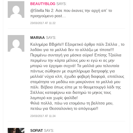
BEAUTYBLOG
SAYS:
@Stella No 2: Ασε που έκανες την αρχή απ’ το
προηγούμενο post…
23/03/2017 AT 11:22
MARIAA
SAYS:
Καλημέρα BBgirls!! Εξαιρετικό άρθρο πάλι Στέλλα , το
λαδάκι για τα μαλλιά δεν το αλλάζω με τίποτα!!!
Περιμένω συνταγή για μάσκα αύριο! Επίσης Τζούλια
περιμένω την κάρτα μέλους μου κι εγώ κι ας μην
μπορώ να έρχομαι συχνά! Τα μαλλιά μου τελευταία
πάντως σώθηκαν με συμπλήρωμα διατροφής για
μαλλιά/ νύχια κλπ, έχωδει φοβερή διαφορά, επιτέλους
σταμάτησα να μαδάω και μακρύνανε τα μαλλιά μου
πάλι. Βέβαια όπως είπα με το θαυμετουργό λάδι της
Στέλλας καταφέρνω και διατηρώ το μηκος τους
λαμπερό και χωρίς ψαλίδα!
Φιλιά πολλά, πάω να ετοιμάσω τη βαλίτσα μου,
πετάω για Θεσσαλονίκη το απόγευμα!!
23/03/2017 AT 11:24
SOFIAT
SAYS: