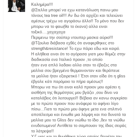
Καλημέρα!!!
@Στελλα μπορεί να εχω κατανάλωση πανω μου
τόνους tea tree oil!!! Αν δω ότι αρχίζει και τελειώνει
αμέσως τρέχω να αγοράσω άλλο!! Το μόνο που δεν
μπορω να το φαω(θα το έκανα) αλλα ειναι
τοξικό….χαχαχαχα
Περιμενω την σούπερ ντουπερ μασκα αύριο!!!
@Τζουλια διάβασα εχθές ότι αναφερθηκες στο
strength&resistance! Το εχω πάρει εδω και καιρό.
Η αλήθεια ειναι ότι το αγόρασα γιατι μου θύμιζε στην
διαδικασία ενα Ιταλικό προιον ,το οποίο
ήταν ενα απλό λαδακι αλλα οταν το έβαζες στα
μαλλια σου βρεγμένο θερμαινονταν και θεράπευε
τα μαλλια ήταν εξαιρετικό ! Έτσι οταν είδα ότι η gliss
έβγαλε κάτι παρόμοιο το πήρα αμέσως!!
Μπορω να πω ότι ειναι καλό προιον μου αρέσει η
αισθήση της θερμότητας μου βγάζει ,σου δίνει να
καταλάβεις ότι λειτουργεί!! Βέβαια αν κανω συγκρίσει
με το πρώτο προιον που ανάφερα το αφήνει λίγο
πίσω…Γιατι το πρώτο μου άφηνε μετα ενα στιλπνό
αποτέλεσμα και ένιωθα μια λάμψη και πιο δυνατά τα
μαλλια μου το Gliss δεν νιώθω το ίδιο ,δεν τα νιώθω
ενυδατωμενα! Αντίθετα το σαμπουαν της ίδιας σειράς
το λάτρεψα!!
Υ.Γ μιας και το θυμήθηκα τώρα οποίος βαριέται την