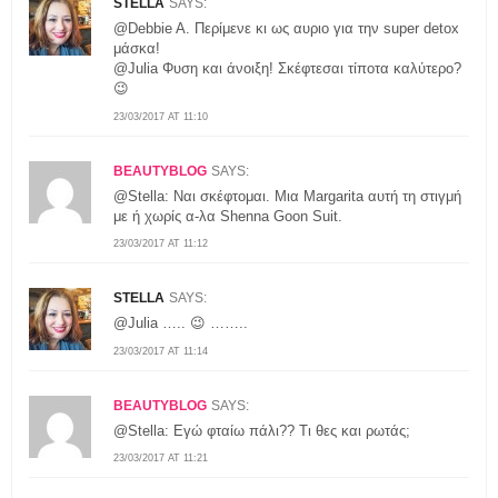
STELLA
SAYS:
@Debbie A. Περίμενε κι ως αυριο για την super detox
μάσκα!
@Julia Φυση και άνοιξη! Σκέφτεσαι τίποτα καλύτερο?
😉
23/03/2017 AT 11:10
BEAUTYBLOG
SAYS:
@Stella: Ναι σκέφτομαι. Μια Μargarita αυτή τη στιγμή
με ή χωρίς α-λα Shenna Goon Suit.
23/03/2017 AT 11:12
STELLA
SAYS:
@Julia ….. 😉 ……..
23/03/2017 AT 11:14
BEAUTYBLOG
SAYS:
@Stella: Εγώ φταίω πάλι?? Τι θες και ρωτάς;
23/03/2017 AT 11:21