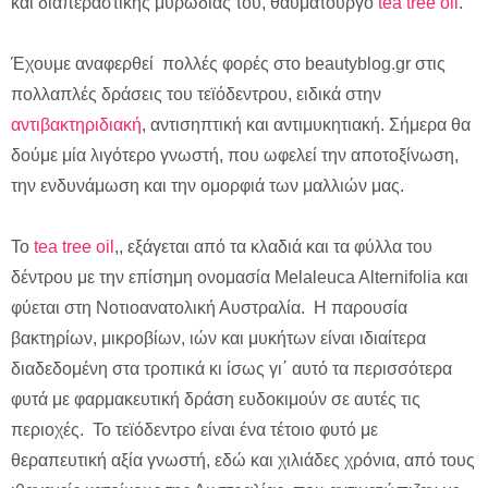
και διαπεραστικής μυρωδιάς του, θαυματουργό
tea tree oil
.
Έχουμε αναφερθεί πολλές φορές στο beautyblog.gr στις
πολλαπλές δράσεις του τεϊόδεντρου, ειδικά στην
αντιβακτηριδιακή
, αντισηπτική και αντιμυκητιακή. Σήμερα θα
δούμε μία λιγότερο γνωστή, που ωφελεί την αποτοξίνωση,
την ενδυνάμωση και την ομορφιά των μαλλιών μας.
Το
tea tree oil
,
, εξάγεται από τα κλαδιά και τα φύλλα του
δέντρου με την επίσημη ονομασία Melaleuca Alternifolia και
φύεται στη Νοτιοανατολική Αυστραλία. Η παρουσία
βακτηρίων, μικροβίων, ιών και μυκήτων είναι ιδιαίτερα
διαδεδομένη στα τροπικά κι ίσως γι΄ αυτό τα περισσότερα
φυτά με φαρμακευτική δράση ευδοκιμούν σε αυτές τις
περιοχές. Το τεϊόδεντρο είναι ένα τέτοιο φυτό με
θεραπευτική αξία γνωστή, εδώ και χιλιάδες χρόνια, από τους