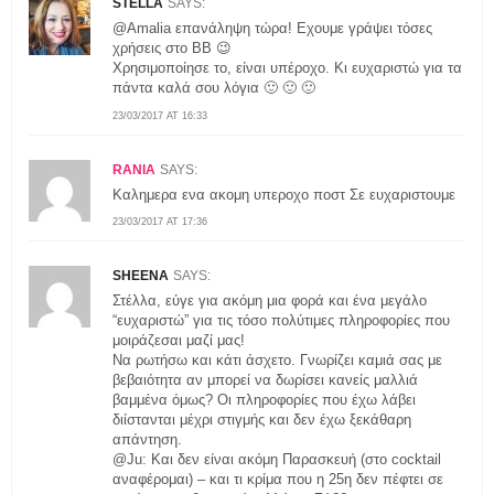
STELLA
SAYS:
@Amalia επανάληψη τώρα! Εχουμε γράψει τόσες
χρήσεις στο ΒΒ 😉
Χρησιμοποίησε το, είναι υπέροχο. Κι ευχαριστώ για τα
πάντα καλά σου λόγια 🙂 🙂 🙂
23/03/2017 AT 16:33
RANIA
SAYS:
Καλημερα ενα ακομη υπεροχο ποστ Σε ευχαριστουμε
23/03/2017 AT 17:36
SHEENA
SAYS:
Στέλλα, εύγε για ακόμη μια φορά και ένα μεγάλο
“ευχαριστώ” για τις τόσο πολύτιμες πληροφορίες που
μοιράζεσαι μαζί μας!
Να ρωτήσω και κάτι άσχετο. Γνωρίζει καμιά σας με
βεβαιότητα αν μπορεί να δωρίσει κανείς μαλλιά
βαμμένα όμως? Οι πληροφορίες που έχω λάβει
διίστανται μέχρι στιγμής και δεν έχω ξεκάθαρη
απάντηση.
@Ju: Και δεν είναι ακόμη Παρασκευή (στο cocktail
αναφέρομαι) – και τι κρίμα που η 25η δεν πέφτει σε