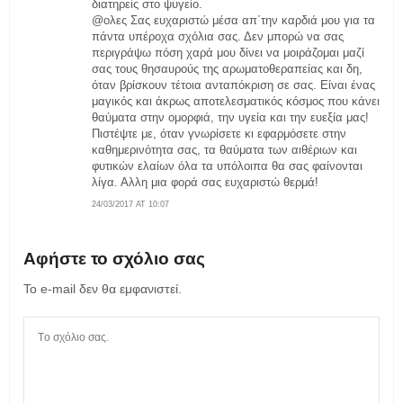
διατηρείς στο ψυγείο.
@ολες Σας ευχαριστώ μέσα απ΄την καρδιά μου για τα
πάντα υπέροχα σχόλια σας. Δεν μπορώ να σας
περιγράψω πόση χαρά μου δίνει να μοιράζομαι μαζί
σας τους θησαυρούς της αρωματοθεραπείας και δη,
όταν βρίσκουν τέτοια ανταπόκριση σε σας. Είναι ένας
μαγικός και άκρως αποτελεσματικός κόσμος που κάνει
θαύματα στην ομορφιά, την υγεία και την ευεξία μας!
Πιστέψτε με, όταν γνωρίσετε κι εφαρμόσετε στην
καθημερινότητα σας, τα θαύματα των αιθέριων και
φυτικών ελαίων όλα τα υπόλοιπα θα σας φαίνονται
λίγα. Αλλη μια φορά σας ευχαριστώ θερμά!
24/03/2017 AT 10:07
Αφήστε το σχόλιο σας
Το e-mail δεν θα εμφανιστεί.