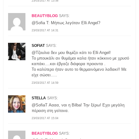
23/03/2017 AT 13:58
BEAUTYBLOG
SAYS:
@Sofia T: Μήπως λεγόταν Elli Angel?
23/03/2017 AT 14:31
SOFIAT
SAYS:
@Τζουλια δεν μου θυμίζει κάτι το Elli Angel!
Το μπουκάλι αν θυμάμαι καλα ήταν κόκκινο με χρυσό
καπάκι….και έβγαζε διάφορα προιοντα .
Το καλύτερο ήταν αυτο το θερμαινόμενο λαδακι!! Με
είχε σώσει…..
23/03/2017 AT 14:59
STELLA
SAYS:
@SofiaT Αααα, ναι η Bilba! Την ξέρω! Εχει μεγάλη
πέραση στη γείτονα.
23/03/2017 AT 15:04
BEAUTYBLOG
SAYS: