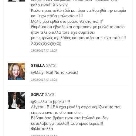
καλο ειναι!! Χιχιχιχιχ
Καλα προσπαθώ εδώ και ώρα να θυμηθώ την εταιρία
και ¨εχω πάθει μπλακάουτ !!!
Μολις μου έρθει στο μυαλό θα στο πω!!!’
Θυμάμαι οτι έβγαζε και σαμπουαν με μυελό το οποίο
ήταν τελειο αλλα τότε ειχε συμπέσει
με τις τρελές αγελάδες και φαντάζεσαι τι είχα πάθει!!!
Χαχαχαχαχαχαχ
23/03/2017 AT 12:27
STELLA
SAYS:
@Maryl Ναι! Να το κάνεις!
23/03/2017 AT 13:22
SOFIAT
SAYS:
@Στελλα το βρήκα !!!!
Λέγεται. BILBA εχει μεγάλη σειρα νομίζω αυτο που
έπερνα ειναι το olio non olio .
Βέβαια όσα βρήκα ειναι στα Ιταλικά και δεν
καταλάβαινα πολλα!! Εσύ όμως ξέρεις!!!
Φιλία πολλα