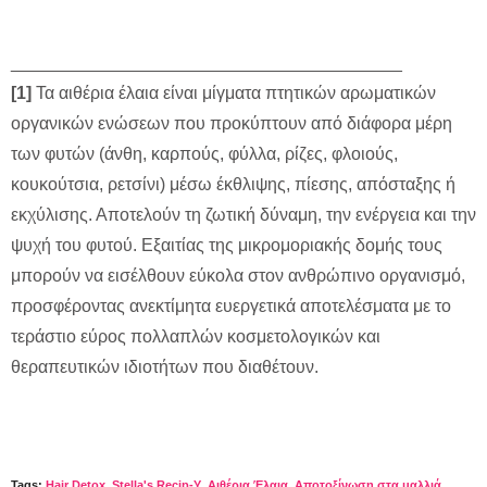
________________________________________
[1]
Τα αιθέρια έλαια είναι μίγματα πτητικών αρωματικών
οργανικών ενώσεων που προκύπτουν από διάφορα μέρη
των φυτών (άνθη, καρπούς, φύλλα, ρίζες, φλοιούς,
κουκούτσια, ρετσίνι) μέσω έκθλιψης, πίεσης, απόσταξης ή
εκχύλισης. Αποτελούν τη ζωτική δύναμη, την ενέργεια και την
ψυχή του φυτού. Εξαιτίας της μικρομοριακής δομής τους
μπορούν να εισέλθουν εύκολα στον ανθρώπινο οργανισμό,
προσφέροντας ανεκτίμητα ευεργετικά αποτελέσματα με το
τεράστιο εύρος πολλαπλών κοσμετολογικών και
θεραπευτικών ιδιοτήτων που διαθέτουν.
Tags:
Hair Detox
,
Stella's Recip-Y
,
Αιθέρια Έλαια
,
Αποτοξίνωση στα μαλλιά
,