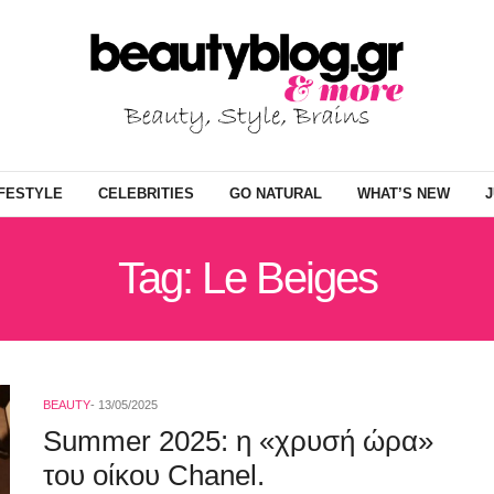
IFESTYLE
CELEBRITIES
GO NATURAL
WHAT’S NEW
J
Tag: Le Beiges
BEAUTY
13/05/2025
Summer 2025: η «χρυσή ώρα»
του οίκου Chanel.