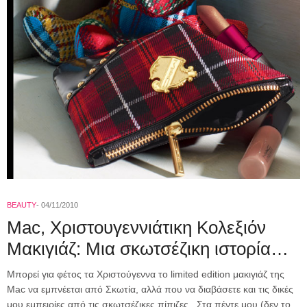
BEAUTY
04/11/2010
Mac, Χριστουγεννιάτικη Κολεξιόν
Mακιγιάζ: Μια σκωτσέζικη ιστορία…
Μπορεί για φέτος τα Χριστούγεννα το limited edition μακιγιάζ της
Μac να εμπνέεται από Σκωτία, αλλά που να διαβάσετε και τις δικές
μου εμπειρίες από τις σκωτσέζικες πίπιζες.. Στα πέντε μου (δεν το